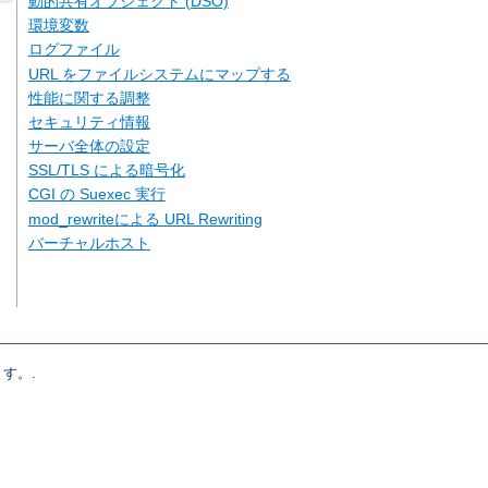
動的共有オブジェクト (DSO)
環境変数
ログファイル
URL をファイルシステムにマップする
性能に関する調整
セキュリティ情報
サーバ全体の設定
SSL/TLS による暗号化
CGI の Suexec 実行
mod_rewriteによる URL Rewriting
バーチャルホスト
す。.