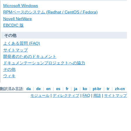
Microsoft Windows
RPMベースのシステム (Redhat / CentOS / Fedora)
Novell NetWare
EBCDIC 版
その他
よくある質問 (FAQ)
サイトマップ
開発者のためのドキュメント
ドキュメンテーションプロジェクトへの協力
その他
ウィキ
翻訳済み言語:
da
|
de
|
en
|
es
|
fr
|
ja
|
ko
|
pt-br
|
tr
|
zh-cn
モジュール
|
ディレクティブ
|
FAQ
|
用語
|
サイトマップ