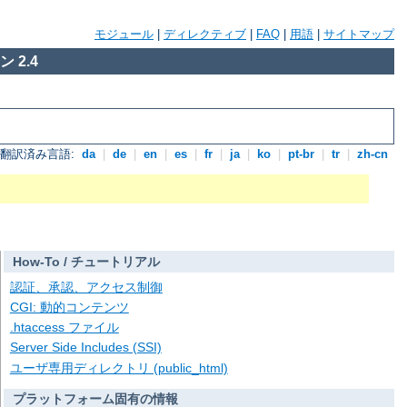
モジュール
|
ディレクティブ
|
FAQ
|
用語
|
サイトマップ
 2.4
翻訳済み言語:
da
|
de
|
en
|
es
|
fr
|
ja
|
ko
|
pt-br
|
tr
|
zh-cn
How-To / チュートリアル
認証、承認、アクセス制御
CGI: 動的コンテンツ
.htaccess ファイル
Server Side Includes (SSI)
ユーザ専用ディレクトリ (public_html)
プラットフォーム固有の情報