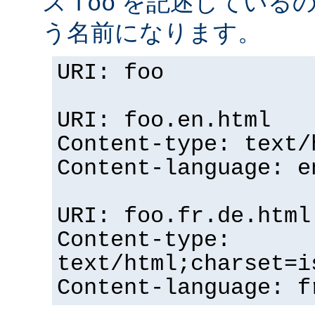
ス
を記述している
foo
う名前になります。
URI: foo
URI: foo.en.html
Content-type: text/
Content-language: e
URI: foo.fr.de.html
Content-type:
text/html;charset=i
Content-language: f