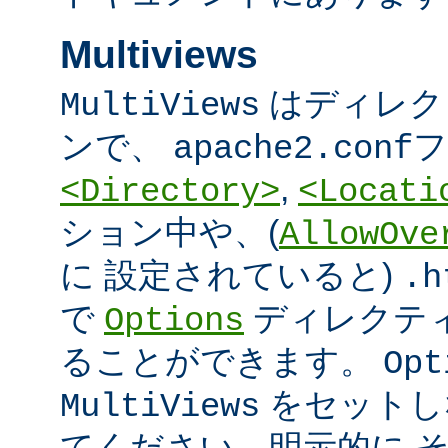
Multiviews
はディレク
MultiViews
ンで、
フ
apache2.conf
,
<Directory>
<Locati
ション中や、(
AllowOve
に 設定されていると)
.h
で
ディレクテ
Options
ることができます。
Opt
をセットし
MultiViews
てください。明示的に 