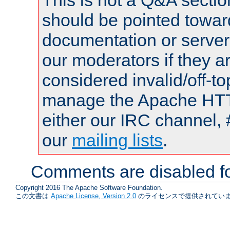
This is not a Q&A sect
should be pointed towar
documentation or serve
our moderators if they a
considered invalid/off-t
manage the Apache HTTP
either our IRC channel, 
our
mailing lists
.
Comments are disabled fo
Copyright 2016 The Apache Software Foundation.
この文書は
Apache License, Version 2.0
のライセンスで提供されていま