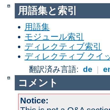
用語集と索引
用語集
モジュール索引
ディレクティブ索引
ディレクティブ クイ
翻訳済み言語:
de
|
e
コメント
Notice: