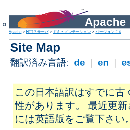
Apach
Apache
>
HTTP サーバ
>
ドキュメンテーション
>
バージョン 2.4
Site Map
翻訳済み言語:
de
|
en
|
e
この日本語訳はすでに古
性があります。 最近更
には英語版をご覧下さい