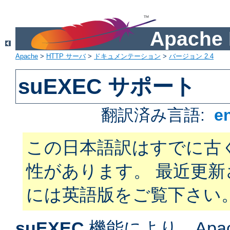
Apach
Apache
>
HTTP サーバ
>
ドキュメンテーション
>
バージョン 2.4
suEXEC サポート
翻訳済み言語:
e
この日本語訳はすでに古
性があります。 最近更
には英語版をご覧下さい
suEXEC
機能により、Apac