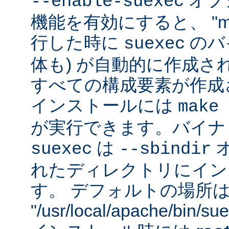
オプシ
--enable-suexec
機能を有効にすると、 "m
行した時に
のバイ
suexec
体も) が自動的に作成さ
すべての構成要素が作成
インストールには
make 
が実行できます。バイナ
は
suexec
--sbindir
れたディレクトリにイン
す。 デフォルトの場所
"/usr/local/apache/bin/