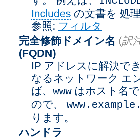
INCLUD
Includes
の文書を 処
参照:
フィルタ
完全修飾ドメイン名
(
訳注
(FQDN)
IP アドレスに解決
なるネットワーク エ
ば、
はホスト名
www
ので、
www.example
ります。
ハンドラ