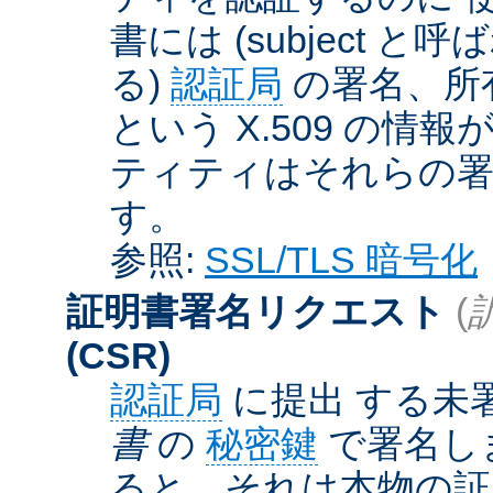
書には (subject と呼
る)
認証局
の署名、所
という X.509 の
ティティはそれらの署
す。
参照:
SSL/TLS 暗号化
証明書署名リクエスト
(
(CSR)
認証局
に提出 する未
書
の
秘密鍵
で署名しま
ると、それは本物の証