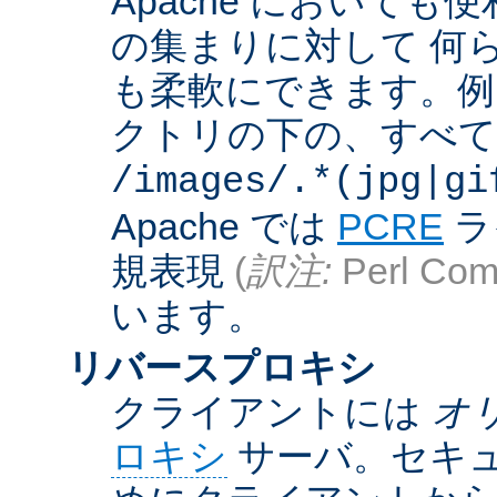
Apache において
の集まりに対して 何
も柔軟にできます。例えば
クトリの下の、すべての .g
/images/.*(jpg|gi
Apache では
PCRE
ラ
規表現
(
訳注:
Perl Comp
います。
リバースプロキシ
クライアントには
オ
ロキシ
サーバ。セキュ