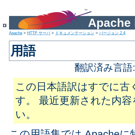
Apach
Apache
>
HTTP サーバ
>
ドキュメンテーション
>
バージョン 2.4
用語
翻訳済み言語
この日本語訳はすでに古
す。 最近更新された内
い。
この用語集では Apach