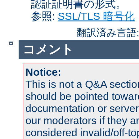
認証証明書の形式。
参照:
SSL/TLS 暗号化
翻訳済み言語
コメント
Notice:
This is not a Q&A sect
should be pointed towar
documentation or serve
our moderators if they a
considered invalid/off-t