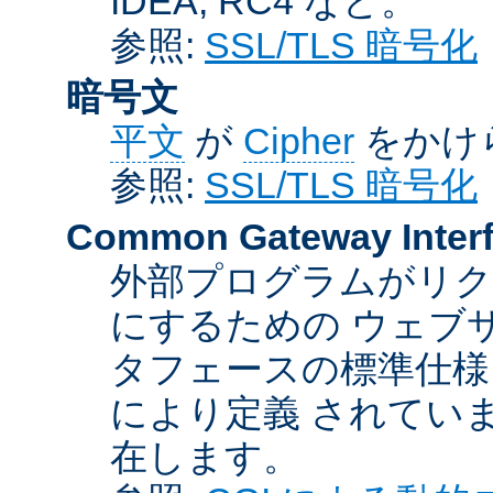
IDEA, RC4 など。
参照:
SSL/TLS 暗号化
暗号文
平文
が
Cipher
をかけ
参照:
SSL/TLS 暗号化
Common Gateway Inter
外部プログラムがリ
にするための ウェブ
タフェースの標準仕様
により定義 されてい
在します。