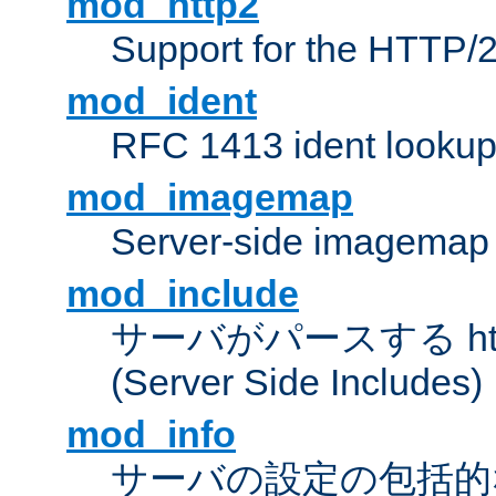
mod_http2
Support for the HTTP/2
mod_ident
RFC 1413 ident looku
mod_imagemap
Server-side imagemap
mod_include
サーバがパースする ht
(Server Side Includes)
mod_info
サーバの設定の包括的