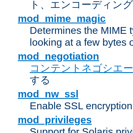
ト、エンコーディング
mod_mime_magic
Determines the MIME ty
looking at a few bytes o
mod_negotiation
コンテントネゴシエ
する
mod_nw_ssl
Enable SSL encryption
mod_privileges
Support for Solaris priv