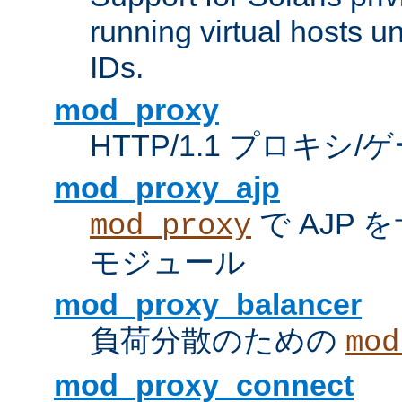
running virtual hosts un
IDs.
mod_proxy
HTTP/1.1 プロキ
mod_proxy_ajp
で AJP
mod_proxy
モジュール
mod_proxy_balancer
負荷分散のための
mod
mod_proxy_connect