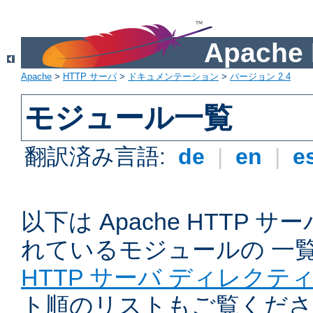
Apach
Apache
>
HTTP サーバ
>
ドキュメンテーション
>
バージョン 2.4
モジュール一覧
翻訳済み言語:
de
|
en
|
e
以下は Apache HTTP
れているモジュールの 一
HTTP サーバ ディレクテ
ト順のリストもご覧くださ