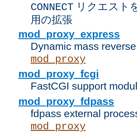
リクエスト
CONNECT
用の拡張
mod_proxy_express
Dynamic mass reverse 
mod_proxy
mod_proxy_fcgi
FastCGI support modul
mod_proxy_fdpass
fdpass external proces
mod_proxy