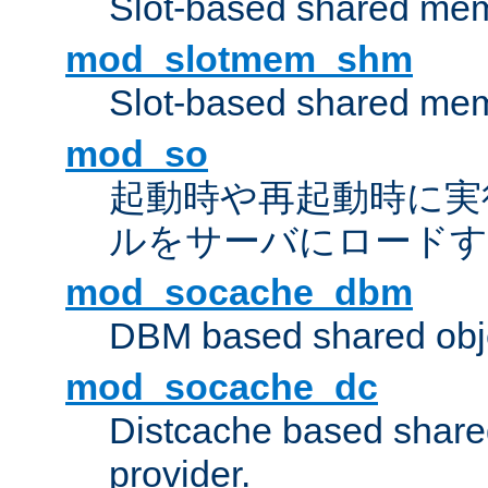
Slot-based shared mem
mod_slotmem_shm
Slot-based shared mem
mod_so
起動時や再起動時に実
ルをサーバにロード
mod_socache_dbm
DBM based shared obje
mod_socache_dc
Distcache based share
provider.