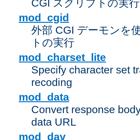
CGI スクリプトの実行
mod_cgid
外部 CGI デーモンを使
トの実行
mod_charset_lite
Specify character set tr
recoding
mod_data
Convert response bod
data URL
mod_dav