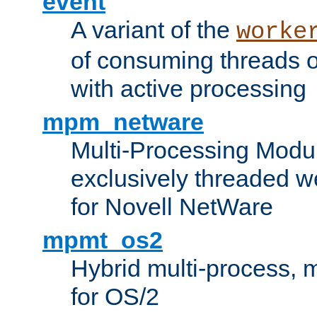
event
A variant of the
worke
of consuming threads o
with active processing
mpm_netware
Multi-Processing Modu
exclusively threaded w
for Novell NetWare
mpmt_os2
Hybrid multi-process,
for OS/2