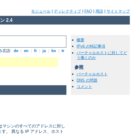
モジュール
|
ディレクティブ
|
FAQ
|
用語
|
サイトマップ
 2.4
概要
IPv6 の特記事項
み言語:
de
|
en
|
fr
|
ja
|
ko
|
tr
バーチャルホストに対してど
う働くのか
参照
バーチャルホスト
DNS の問題
コメント
ではマシンのすべてのアドレスに対し
ます。 異なる IP アドレス、ホスト