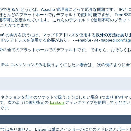
ことができるか どうかは、Apache 管理者にとって厄介な問題です。 IPv4
 ほとんどのプラットホームではデフォルトで使用可能ですが、 FreeBSD, Ne
用不可に設定されています。 これらのデフォルトで使用不可のプラット
せることができます。
 と IPv6 の両方を扱うには、マップドアドレスを使用する
以外の方法はあり
 IPv6 アドレスを使用する必要があり、
--enable-v4-mapped
config
penBSD 以外の全てのプラットホームでのデフォルトです。 ですから、おそらくお
 IPv4 コネクションのみを扱うようにしたい場合は、 次の例のように
v6 のコネクションを別々のソケットで扱うようにしたい場合 (つまり IPv4
て、次のように個別指定の
ディレクティブを使用してくださ
Listen
ルトです。
ありません。 Listen は単にメインサーバにどのアドレスとポートを L