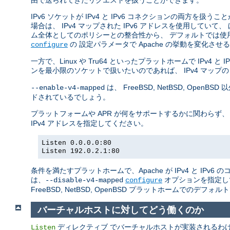
由で送られてきたリクエストを扱うことができます。
IPv6 ソケットが IPv4 と IPv6 コネクションの両方を扱う
場合は、 IPv4 マップされた IPv6 アドレスを使用していて、
ム全体としてのポリシーとの整合性から、 デフォルトでは使
の 設定パラメータで Apache の挙動を変化さ
configure
一方で、Linux や Tru64 といったプラットホームで IPv4
ンを最小限のソケットで扱いたいのであれば、 IPv4 マップの
は、 FreeBSD, NetBSD, O
--enable-v4-mapped
ドされているでしょう。
プラットフォームや APR が何をサポートするかに関わらず、
IPv4 アドレスを指定してください。
Listen 0.0.0.0:80
Listen 192.0.2.1:80
条件を満たすプラットホームで、Apache が IPv4 と IP
は、
オプションを指定し
--disable-v4-mapped
configure
FreeBSD, NetBSD, OpenBSD プラットホームでのデフォ
バーチャルホストに対してどう働くのか
ディレクティブ でバーチャルホストが実装されるわけでは
Listen