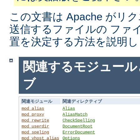
この文書は Apache がリ
送信するファイルの ファ
置を決定する方法を説明し
関連するモジュール
ブ
関連モジュール
関連ディレクティブ
mod_alias
Alias
mod_proxy
AliasMatch
mod_rewrite
CheckSpelling
mod_userdir
DocumentRoot
mod_speling
ErrorDocument
mod_vhost_alias
Options