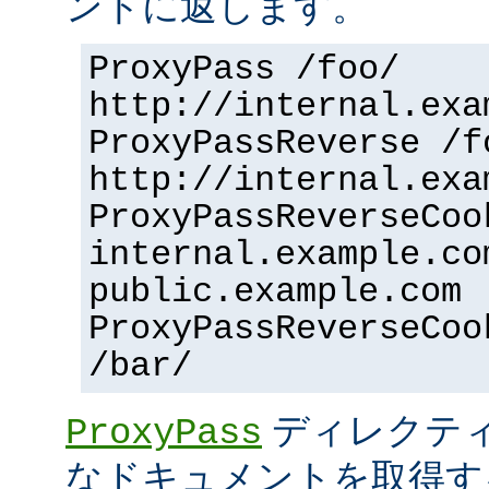
ントに返します。
ProxyPass /foo/
http://internal.exa
ProxyPassReverse /f
http://internal.exa
ProxyPassReverseCoo
internal.example.co
public.example.com
ProxyPassReverseCoo
/bar/
ディレクティ
ProxyPass
なドキュメントを取得す