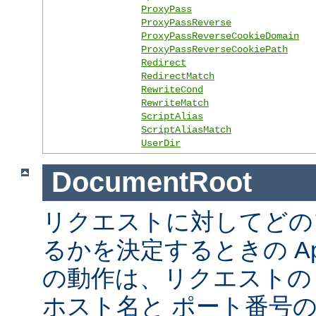
ProxyPass
ProxyPassReverse
ProxyPassReverseCookieDomain
ProxyPassReverseCookiePath
Redirect
RedirectMatch
RewriteCond
RewriteMatch
ScriptAlias
ScriptAliasMatch
UserDir
DocumentRoot
リクエストに対してどの
るかを決定するときの Ap
の動作は、リクエストの URL
ホスト名と ポート番号の